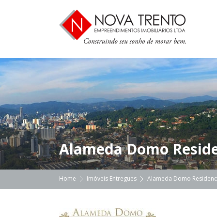
Alameda Domo Resid
Home
Imóveis Entregues
Alameda Domo Residen