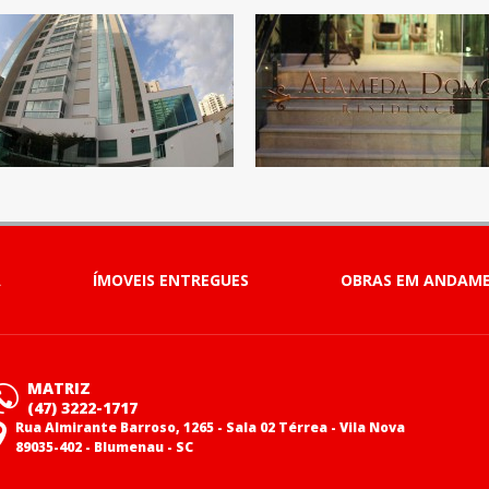
A
ÍMOVEIS ENTREGUES
OBRAS EM ANDAM
MATRIZ
(47) 3222-1717
Rua Almirante Barroso, 1265 - Sala 02 Térrea - Vila Nova
89035-402 - Blumenau - SC